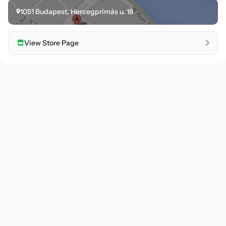
1051
Budapest
,
Hercegprímás u. 18
View Store Page
Munch
Company