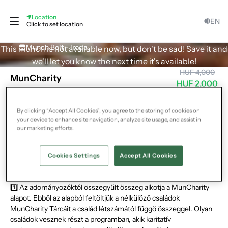
Location
EN
Click to set location
Munch Bolt - Iroda
This munch is not available now, but don't be sad! Save it and
we'll let you know the next time it's available!
HUF 4,000
MunCharity
HUF 2,000
Pick up today from:
-
By clicking “Accept All Cookies”, you agree to the storing of cookies on
your device to enhance site navigation, analyze site usage, and assist in
What could you get?
our marketing efforts.
💚A MunCharity utalvány vásárlásával lehetővé teszed, hogy
nélkülöző családok ajándék meglepetés étel csomagokhoz
jussanak! Ha szeretnél, nagyobb összeggel is hozzájárulhatsz a
Cookies Settings
Accept All Cookies
MunCharity-hez, csak állítsd át a darabszámot.
1️⃣ Az adományozóktól összegyűlt összeg alkotja a MunCharity
alapot. Ebből az alapból feltöltjük a nélkülöző családok
MunCharity Tárcáit a család létszámától függő összeggel. Olyan
családok vesznek részt a programban, akik karitatív